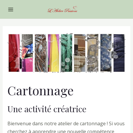
Aller
au
Main
contenu
Menu
tateur
tateur
tateur
Cartonnage
tateur
Une activité créatrice
Bienvenue dans notre atelier de cartonnage ! Si vous
cherchez à apprendre une nouvelle compétence