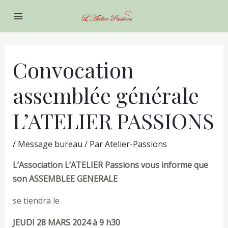
Aller
au
Main
contenu
Menu
tateur
Convocation
assemblée générale
tateur
L’ATELIER PASSIONS
tateur
/
Message bureau
/ Par
Atelier-Passions
L’Association L’ATELIER Passions vous informe que
tateur
son
ASSEMBLEE GENERALE
se tiendra le
JEUDI 28 MARS 2024 à 9 h30